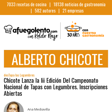
7033
recetas de cocina |
18138
noticias de gastronomia
|
582
autores |
21
empresas
ALBERTO CHICOTE
desTapa las Legumbres
Chicote Lanza la Iii Edición Del Campeonato
Nacional de Tapas con Legumbres. Inscripciones
Abiertas
Ana Mediavilla