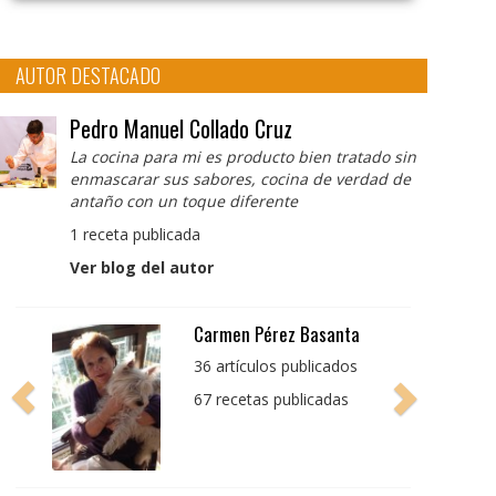
AUTOR DESTACADO
Pedro Manuel Collado Cruz
La cocina para mi es producto bien tratado sin
enmascarar sus sabores, cocina de verdad de
antaño con un toque diferente
1 receta publicada
Ver blog del autor
Pedro Manuel Collado
Cruz
La cocina para mi es
producto bien tratado
sin enmascarar sus
sabores, cocina de
verdad de antaño con