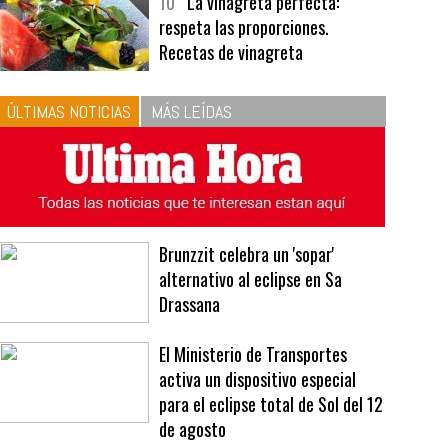
bavarois, tres recetas de premio |
Recetas y menús
10
La vinagreta perfecta:
respeta las proporciones.
Recetas de vinagreta
ÚLTIMAS NOTICIAS
MÁS LEÍDAS
Brunzzit celebra un 'sopar'
alternativo al eclipse en Sa
Drassana
El Ministerio de Transportes