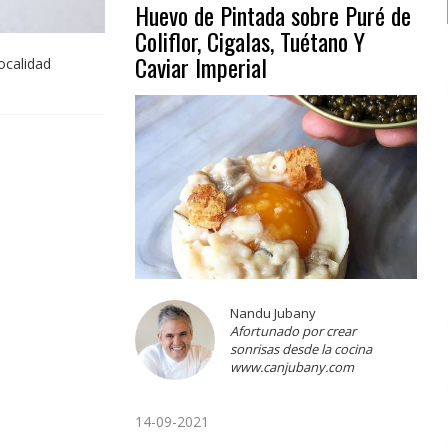
Huevo de Pintada sobre Puré de
Coliflor, Cigalas, Tuétano Y
Caviar Imperial
ocalidad
Nandu Jubany
Afortunado por crear
sonrisas desde la cocina
www.canjubany.com
14-09-2021