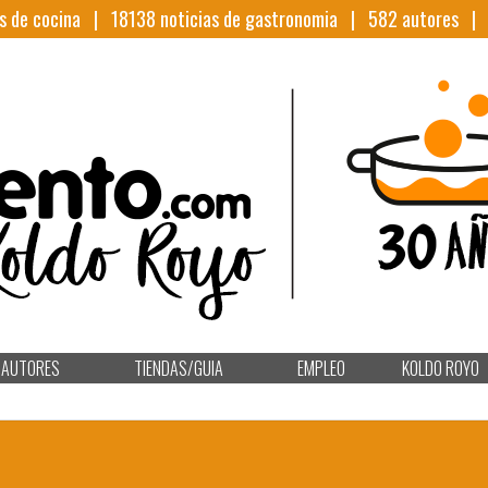
s de cocina |
18138
noticias de gastronomia |
582
autores 
AUTORES
TIENDAS/GUIA
EMPLEO
KOLDO ROYO