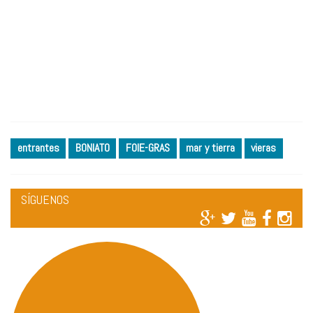
entrantes
BONIATO
FOIE-GRAS
mar y tierra
vieras
SÍGUENOS