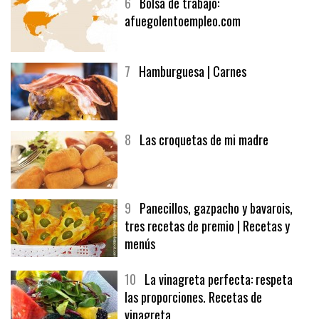
6
Bolsa de trabajo:
afuegolentoempleo.com
7
Hamburguesa | Carnes
8
Las croquetas de mi madre
9
Panecillos, gazpacho y bavarois,
tres recetas de premio | Recetas y
menús
10
La vinagreta perfecta: respeta
las proporciones. Recetas de
vinagreta