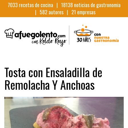
7033
recetas de cocina |
18138
noticias de gastronomia
|
582
autores |
21
empresas
Tosta con Ensaladilla de
Remolacha Y Anchoas