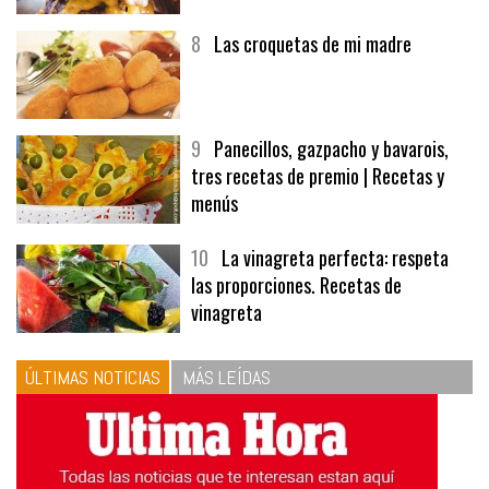
8
Las croquetas de mi madre
9
Panecillos, gazpacho y bavarois,
tres recetas de premio | Recetas y
menús
10
La vinagreta perfecta: respeta
las proporciones. Recetas de
vinagreta
ÚLTIMAS NOTICIAS
MÁS LEÍDAS