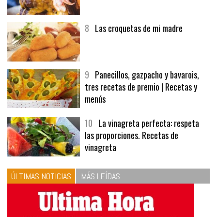
7
Hamburguesa | Carnes
8
Las croquetas de mi madre
9
Panecillos, gazpacho y bavarois,
tres recetas de premio | Recetas y
menús
10
La vinagreta perfecta: respeta
las proporciones. Recetas de
vinagreta
ÚLTIMAS NOTICIAS
MÁS LEÍDAS