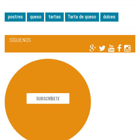
postres
queso
tartas
Tarta de queso
dulces
SÍGUENOS
SUBSCRÍBETE