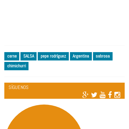
carne
SALSA
pepe rodríguez
Argentina
sabrosa
chimichurri
SÍGUENOS