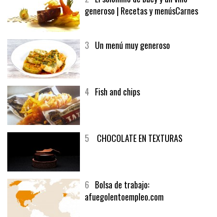
2
El solomillo de buey y un vino
generoso | Recetas y menúsCarnes
3
Un menú muy generoso
4
Fish and chips
5
CHOCOLATE EN TEXTURAS
6
Bolsa de trabajo:
afuegolentoempleo.com