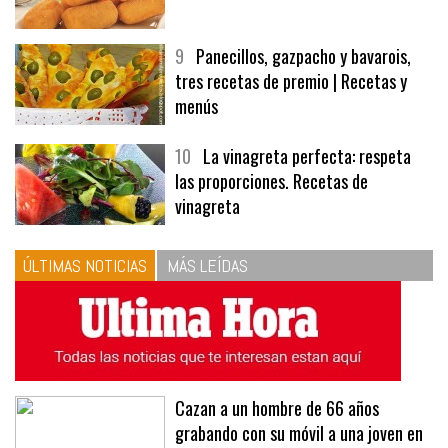
9
Panecillos, gazpacho y bavarois,
tres recetas de premio | Recetas y
menús
10
La vinagreta perfecta: respeta
las proporciones. Recetas de
vinagreta
ÚLTIMAS NOTICIAS
MÁS LEÍDAS
Cazan a un hombre de 66 años
grabando con su móvil a una joven en