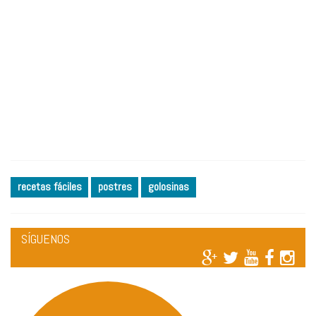
recetas fáciles
postres
golosinas
SÍGUENOS