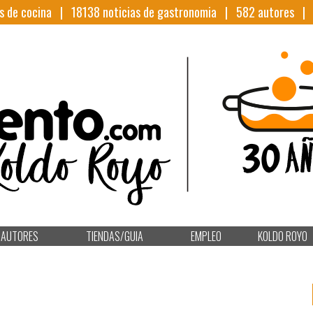
s de cocina |
18138
noticias de gastronomia |
582
autores 
AUTORES
TIENDAS/GUIA
EMPLEO
KOLDO ROYO