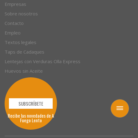
Autores
Empresas
Sobre nosotros
Contacto
Empleo
Textos legales
Taps de Cadaques
Lentejas con Verduras Olla Express
Huevos sin Aceite
Toggle
navigation
SUBSCRÍBETE
Recibe las novedades de A
Fuego Lento