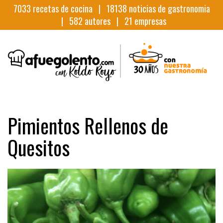
7033
recetas de cocina |
18138
noticias de gastronomia
|
582
autores |
21
empresas
Pimientos Rellenos de
Quesitos