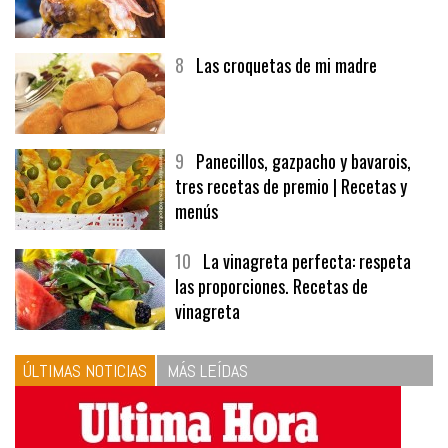
7
Hamburguesa | Carnes
8
Las croquetas de mi madre
9
Panecillos, gazpacho y bavarois,
tres recetas de premio | Recetas y
menús
10
La vinagreta perfecta: respeta
las proporciones. Recetas de
vinagreta
ÚLTIMAS NOTICIAS
MÁS LEÍDAS