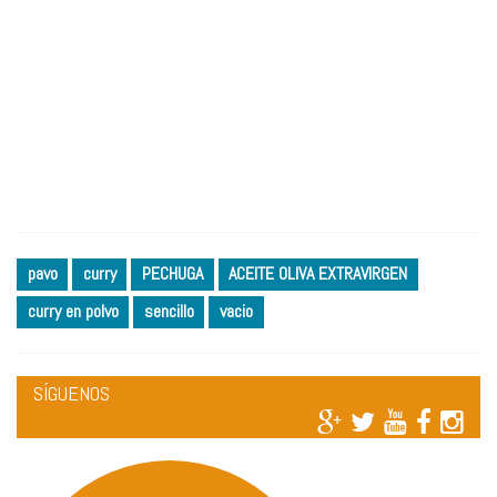
pavo
curry
PECHUGA
ACEITE OLIVA EXTRAVIRGEN
curry en polvo
sencillo
vacio
SÍGUENOS