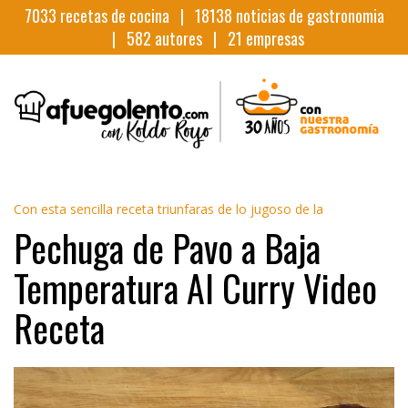
7033
recetas de cocina |
18138
noticias de gastronomia
|
582
autores |
21
empresas
Con esta sencilla receta triunfaras de lo jugoso de la
Pechuga de Pavo a Baja
Temperatura Al Curry Video
Receta