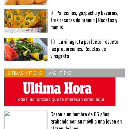
9
Panecillos, gazpacho y bavarois,
tres recetas de premio | Recetas y
menús
10
La vinagreta perfecta: respeta
las proporciones. Recetas de
vinagreta
ÚLTIMAS NOTICIAS
MÁS LEÍDAS
Cazan a un hombre de 66 años