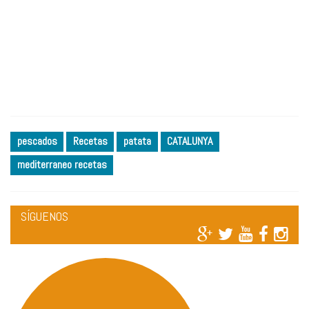
pescados
Recetas
patata
CATALUNYA
mediterraneo recetas
SÍGUENOS