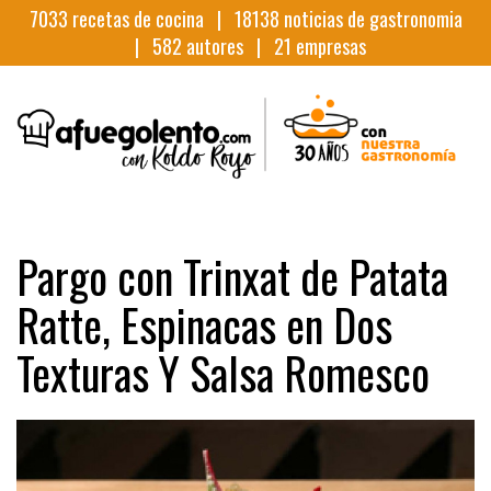
7033
recetas de cocina |
18138
noticias de gastronomia
|
582
autores |
21
empresas
Pargo con Trinxat de Patata
Ratte, Espinacas en Dos
Texturas Y Salsa Romesco