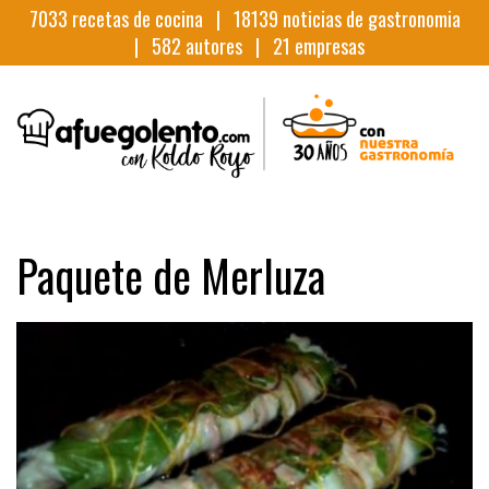
7033
recetas de cocina |
18139
noticias de gastronomia
|
582
autores |
21
empresas
Paquete de Merluza