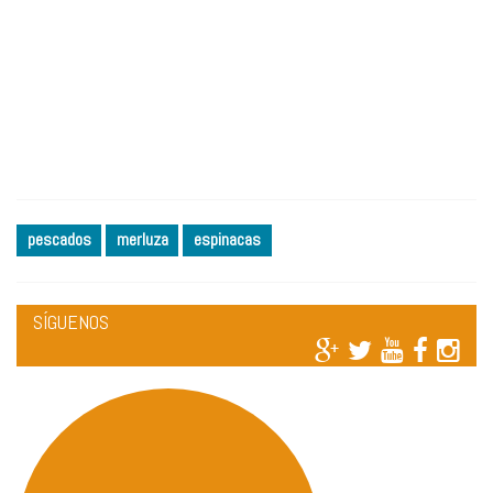
pescados
merluza
espinacas
SÍGUENOS