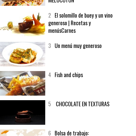
1
CRUNCH WRAP SUPREME CON
SOFRITO DE TOMATE AL CAFÉ Y
MELOCOTÓN
2
El solomillo de buey y un vino
generoso | Recetas y
menúsCarnes
3
Un menú muy generoso
4
Fish and chips
5
CHOCOLATE EN TEXTURAS