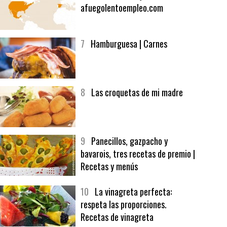
6
Bolsa de trabajo:
afuegolentoempleo.com
7
Hamburguesa | Carnes
8
Las croquetas de mi madre
9
Panecillos, gazpacho y
bavarois, tres recetas de premio |
Recetas y menús