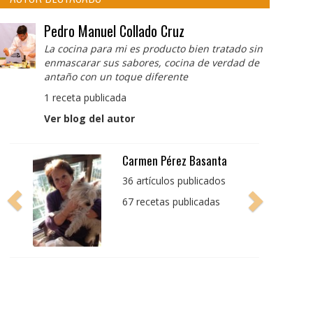
Pedro Manuel Collado Cruz
La cocina para mi es producto bien tratado sin
enmascarar sus sabores, cocina de verdad de
antaño con un toque diferente
1 receta publicada
Ver blog del autor
Pedro Manuel Collado
Cruz
La cocina para mi es
producto bien tratado
sin enmascarar sus
sabores, cocina de
verdad de antaño con
un toque diferente
1 receta publicada