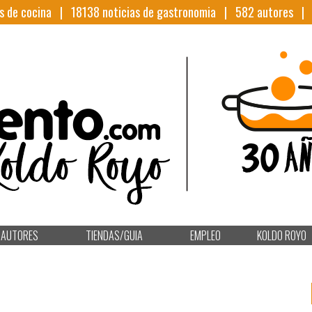
s de cocina |
18138
noticias de gastronomia |
582
autores 
AUTORES
TIENDAS/GUIA
EMPLEO
KOLDO ROYO