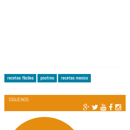
recetas fáciles
postres
recetas mexico
SÍGUENOS