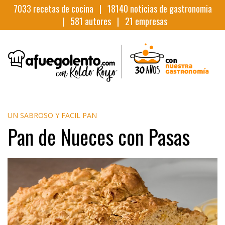
7033
recetas de cocina |
18140
noticias de gastronomia
|
581
autores |
21
empresas
UN SABROSO Y FACIL PAN
Pan de Nueces con Pasas