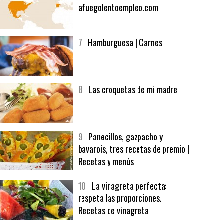
6
Bolsa de trabajo:
afuegolentoempleo.com
7
Hamburguesa | Carnes
8
Las croquetas de mi madre
9
Panecillos, gazpacho y
bavarois, tres recetas de premio |
Recetas y menús