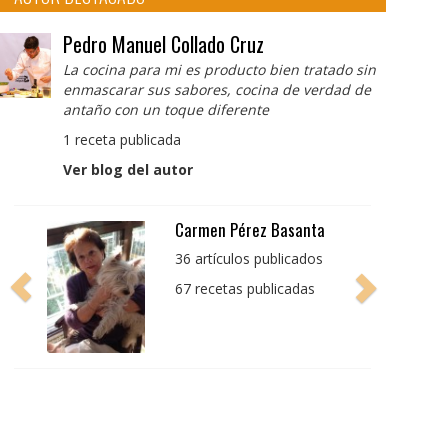
Pedro Manuel Collado Cruz
La cocina para mi es producto bien tratado sin
enmascarar sus sabores, cocina de verdad de
antaño con un toque diferente
1 receta publicada
Ver blog del autor
Pedro Manuel Collado
Cruz
La cocina para mi es
producto bien tratado
sin enmascarar sus
sabores, cocina de
verdad de antaño con
un toque diferente
1 receta publicada