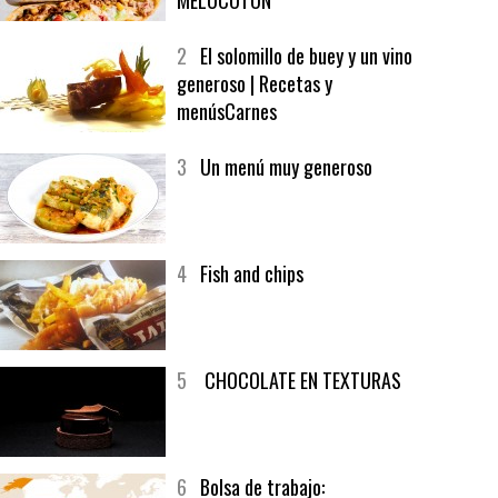
1
CRUNCH WRAP SUPREME CON
SOFRITO DE TOMATE AL CAFÉ Y
MELOCOTÓN
2
El solomillo de buey y un vino
generoso | Recetas y
menúsCarnes
3
Un menú muy generoso
4
Fish and chips
5
CHOCOLATE EN TEXTURAS