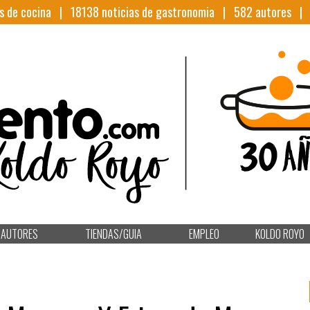
s de cocina |
18138
noticias de gastronomia |
582
autores 
AUTORES
TIENDAS/GUIA
EMPLEO
KOLDO ROYO