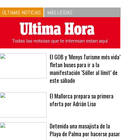
10
La vinagreta perfecta:
respeta las proporciones.
Recetas de vinagreta
ÚLTIMAS NOTICIAS
MÁS LEÍDAS
El GOB y ‘Menys Turisme més vida’
fletan buses para ir a la
manifestación ‘Sóller al límit’ de
este sábado
El Mallorca prepara su primera
oferta por Adrián Liso