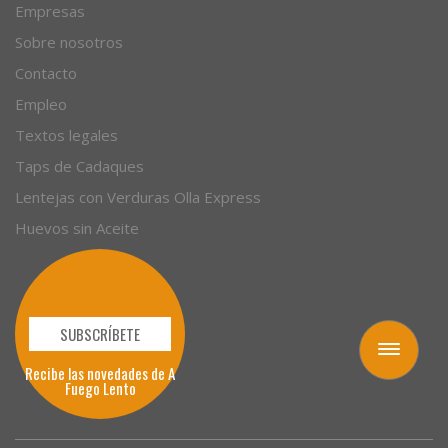
Autores
Empresas
Sobre nosotros
Contacto
Empleo
Textos legales
Taps de Cadaques
Lentejas con Verduras Olla Express
Huevos sin Aceite
Toggle
navigation
SUBSCRÍBETE
Recibe las novedades de A
Fuego Lento