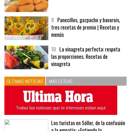
8
Las croquetas de mi madre
9
Panecillos, gazpacho y bavarois,
tres recetas de premio | Recetas y
menús
10
La vinagreta perfecta: respeta
las proporciones. Recetas de
vinagreta
ÚLTIMAS NOTICIAS
MÁS LEÍDAS