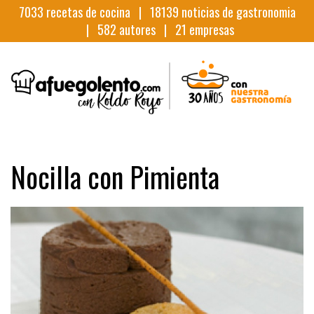
7033
recetas de cocina |
18139
noticias de gastronomia
|
582
autores |
21
empresas
Nocilla con Pimienta