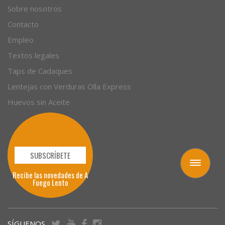
Empresas
Sobre nosotros
Contacto
Empleo
Textos legales
Taps de Cadaques
Lentejas con Verduras Olla Express
Huevos sin Aceite
Toggle
navigation
SUBSCRÍBETE
Recibe las novedades de A
Fuego Lento