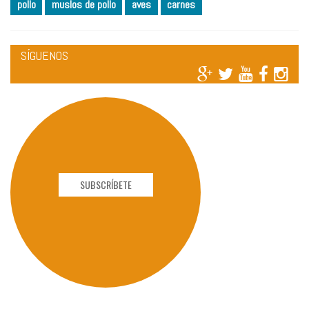
pollo
muslos de pollo
aves
carnes
SÍGUENOS
SUBSCRÍBETE