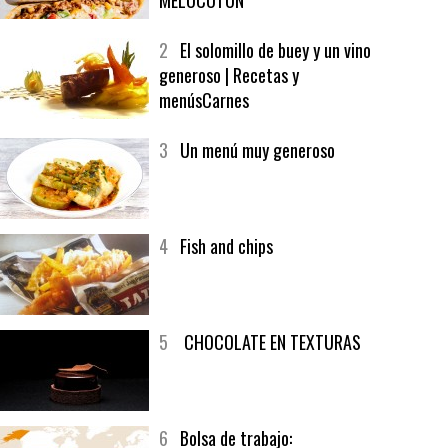
1
CRUNCH WRAP SUPREME CON
SOFRITO DE TOMATE AL CAFÉ Y
MELOCOTÓN
2
El solomillo de buey y un vino
generoso | Recetas y
menúsCarnes
3
Un menú muy generoso
4
Fish and chips
5
CHOCOLATE EN TEXTURAS