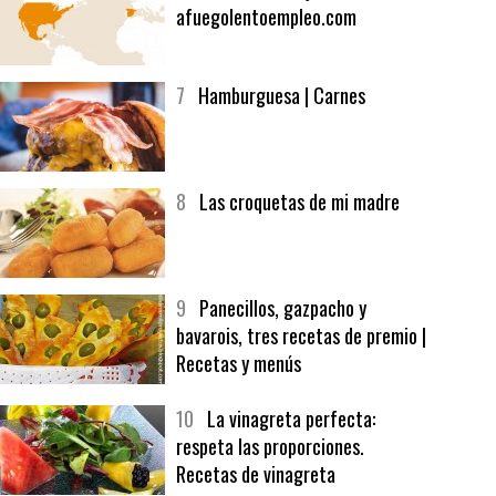
6
Bolsa de trabajo:
afuegolentoempleo.com
7
Hamburguesa | Carnes
8
Las croquetas de mi madre
9
Panecillos, gazpacho y
bavarois, tres recetas de premio |
Recetas y menús