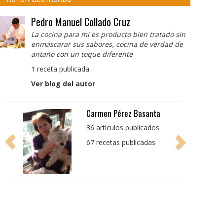
Pedro Manuel Collado Cruz
La cocina para mi es producto bien tratado sin
enmascarar sus sabores, cocina de verdad de
antaño con un toque diferente
1 receta publicada
Ver blog del autor
Pedro Manuel Collado
Cruz
La cocina para mi es
producto bien tratado
sin enmascarar sus
sabores, cocina de
verdad de antaño con
un toque diferente
1 receta publicada