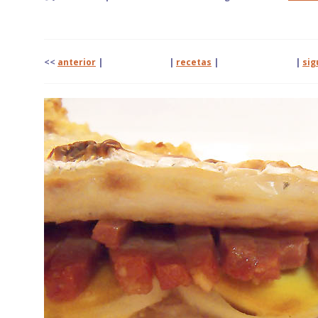
<<
anterior
| |
recetas
|
|
sig