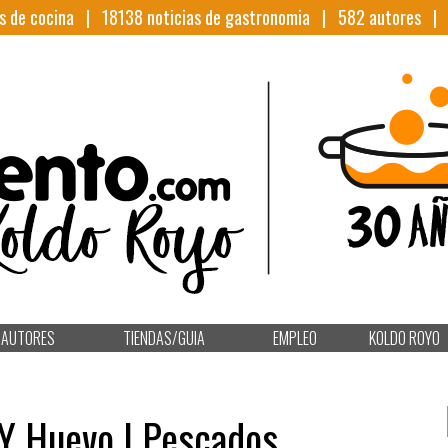
s de cocina |
18138
noticias de gastronomia |
582
autores 
AUTORES
TIENDAS/GUIA
EMPLEO
KOLDO ROYO
 Y Huevo | Pescados