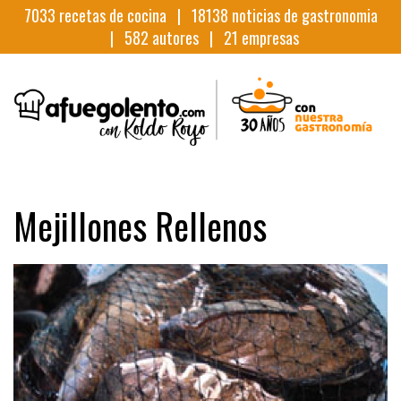
7033
recetas de cocina |
18138
noticias de gastronomia
|
582
autores |
21
empresas
Mejillones Rellenos