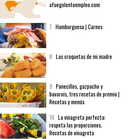
6
Bolsa de trabajo:
afuegolentoempleo.com
7
Hamburguesa | Carnes
8
Las croquetas de mi madre
9
Panecillos, gazpacho y
bavarois, tres recetas de premio |
Recetas y menús