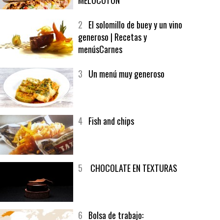
1
CRUNCH WRAP SUPREME CON
SOFRITO DE TOMATE AL CAFÉ Y
MELOCOTÓN
2
El solomillo de buey y un vino
generoso | Recetas y
menúsCarnes
3
Un menú muy generoso
4
Fish and chips
5
CHOCOLATE EN TEXTURAS