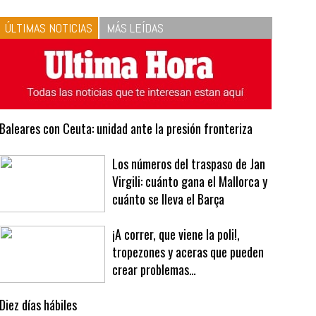
10
La vinagreta perfecta:
respeta las proporciones.
Recetas de vinagreta
ÚLTIMAS NOTICIAS
MÁS LEÍDAS
Baleares con Ceuta: unidad ante la presión fronteriza
Los números del traspaso de Jan
Virgili: cuánto gana el Mallorca y
cuánto se lleva el Barça
¡A correr, que viene la poli!,
tropezones y aceras que pueden