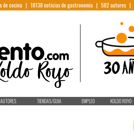
s de cocina |
18138
noticias de gastronomia |
582
autores 
AUTORES
TIENDAS/GUIA
EMPLEO
KOLDO ROYO