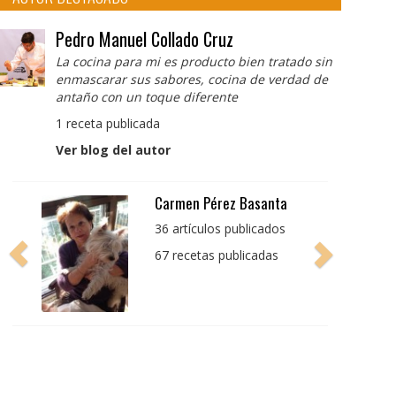
Pedro Manuel Collado Cruz
La cocina para mi es producto bien tratado sin
enmascarar sus sabores, cocina de verdad de
antaño con un toque diferente
1 receta publicada
Ver blog del autor
Pedro Manuel Collado
Cruz
La cocina para mi es
producto bien tratado
sin enmascarar sus
sabores, cocina de
verdad de antaño con
un toque diferente
1 receta publicada