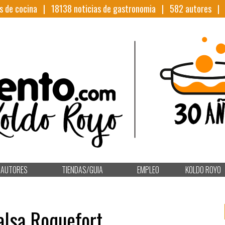
s de cocina |
18138
noticias de gastronomia |
582
autores 
AUTORES
TIENDAS/GUIA
EMPLEO
KOLDO ROYO
alsa Roquefort