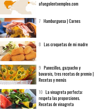
6
Bolsa de trabajo:
afuegolentoempleo.com
7
Hamburguesa | Carnes
8
Las croquetas de mi madre
9
Panecillos, gazpacho y
bavarois, tres recetas de premio |
Recetas y menús