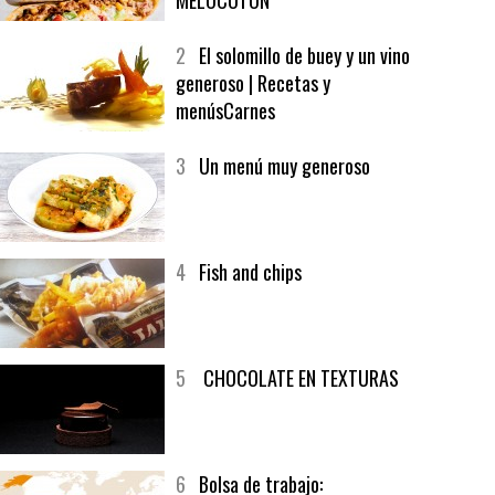
1
CRUNCH WRAP SUPREME CON
SOFRITO DE TOMATE AL CAFÉ Y
MELOCOTÓN
2
El solomillo de buey y un vino
generoso | Recetas y
menúsCarnes
3
Un menú muy generoso
4
Fish and chips
5
CHOCOLATE EN TEXTURAS