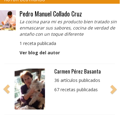
Pedro Manuel Collado Cruz
La cocina para mi es producto bien tratado sin
enmascarar sus sabores, cocina de verdad de
antaño con un toque diferente
1 receta publicada
Ver blog del autor
Pedro Manuel Collado
Cruz
La cocina para mi es
producto bien tratado
sin enmascarar sus
sabores, cocina de
verdad de antaño con
un toque diferente
1 receta publicada