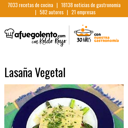
7033
recetas de cocina |
18138
noticias de gastronomia
|
582
autores |
21
empresas
Lasaña Vegetal