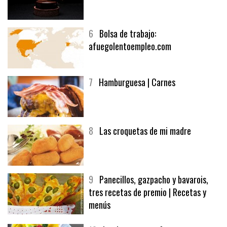
5
CHOCOLATE EN TEXTURAS
6
Bolsa de trabajo:
afuegolentoempleo.com
7
Hamburguesa | Carnes
8
Las croquetas de mi madre
9
Panecillos, gazpacho y bavarois,
tres recetas de premio | Recetas y
menús