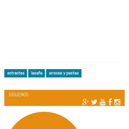
entrantes
lasaña
arroces y pastas
SÍGUENOS