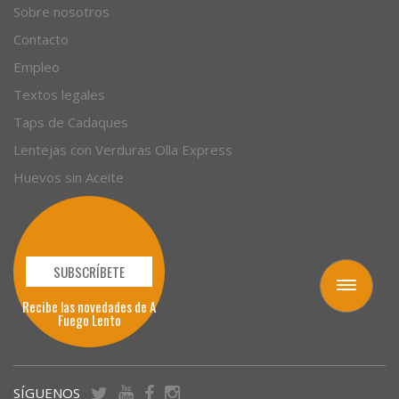
Empresas
Sobre nosotros
Contacto
Empleo
Textos legales
Taps de Cadaques
Lentejas con Verduras Olla Express
Huevos sin Aceite
Toggle
navigation
SUBSCRÍBETE
Recibe las novedades de A
Fuego Lento