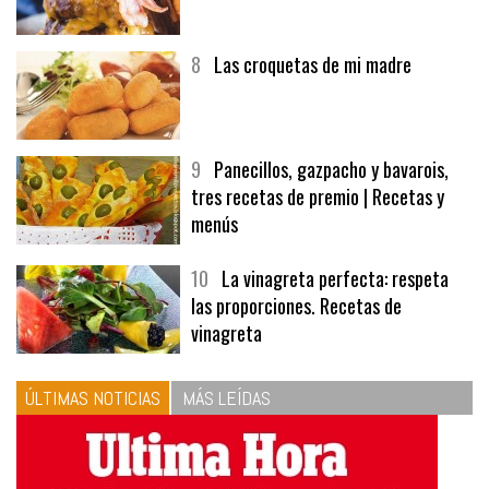
7
Hamburguesa | Carnes
8
Las croquetas de mi madre
9
Panecillos, gazpacho y bavarois,
tres recetas de premio | Recetas y
menús
10
La vinagreta perfecta: respeta
las proporciones. Recetas de
vinagreta
ÚLTIMAS NOTICIAS
MÁS LEÍDAS