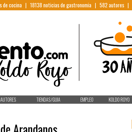
s de cocina |
18138
noticias de gastronomia |
582
autores 
AUTORES
TIENDAS/GUIA
EMPLEO
KOLDO ROYO
 de Arandanos