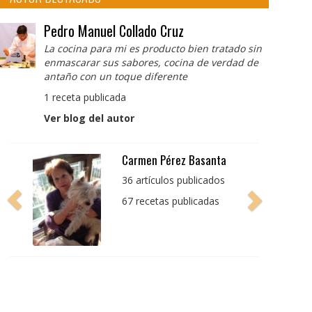
Pedro Manuel Collado Cruz
La cocina para mi es producto bien tratado sin
enmascarar sus sabores, cocina de verdad de
antaño con un toque diferente
1 receta publicada
Ver blog del autor
Pedro Manuel Collado
Cruz
La cocina para mi es
producto bien tratado
sin enmascarar sus
sabores, cocina de
verdad de antaño con
un toque diferente
1 receta publicada