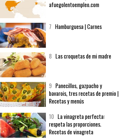
6
Bolsa de trabajo:
afuegolentoempleo.com
7
Hamburguesa | Carnes
8
Las croquetas de mi madre
9
Panecillos, gazpacho y
bavarois, tres recetas de premio |
Recetas y menús