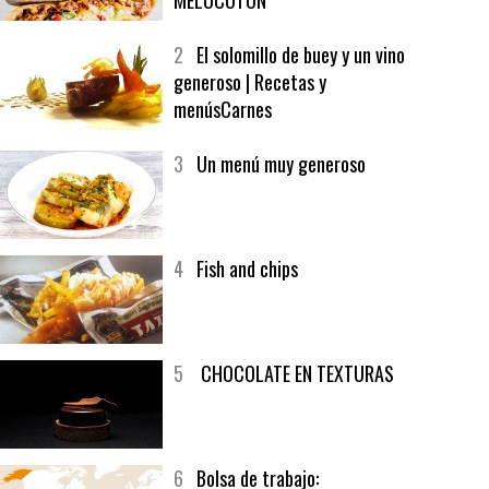
1
CRUNCH WRAP SUPREME CON
SOFRITO DE TOMATE AL CAFÉ Y
MELOCOTÓN
2
El solomillo de buey y un vino
generoso | Recetas y
menúsCarnes
3
Un menú muy generoso
4
Fish and chips
5
CHOCOLATE EN TEXTURAS