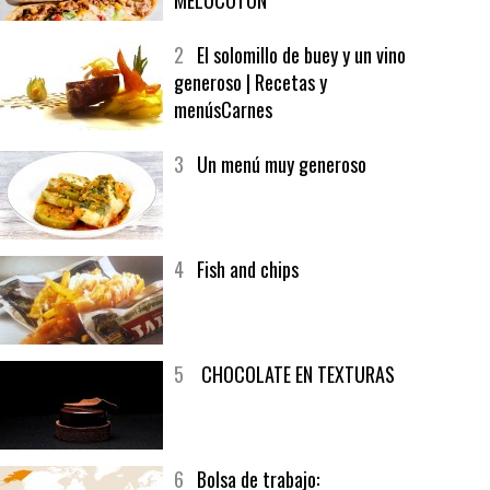
1
CRUNCH WRAP SUPREME CON
SOFRITO DE TOMATE AL CAFÉ Y
MELOCOTÓN
2
El solomillo de buey y un vino
generoso | Recetas y
menúsCarnes
3
Un menú muy generoso
4
Fish and chips
5
CHOCOLATE EN TEXTURAS