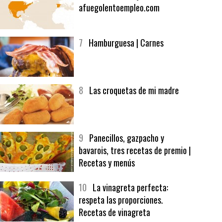
6
Bolsa de trabajo:
afuegolentoempleo.com
7
Hamburguesa | Carnes
8
Las croquetas de mi madre
9
Panecillos, gazpacho y
bavarois, tres recetas de premio |
Recetas y menús