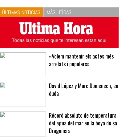
10
La vinagreta perfecta:
respeta las proporciones.
Recetas de vinagreta
ÚLTIMAS NOTICIAS
MÁS LEÍDAS
«Volem mantenir els actes més
arrelats i populars»
David López y Marc Domenech, en
duda