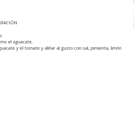
ARACIÓN
s.
omo el aguacate.
acate y el tomate y aliñar al gusto con sal, pimienta, limón