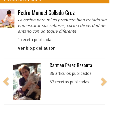
Pedro Manuel Collado Cruz
La cocina para mi es producto bien tratado sin
enmascarar sus sabores, cocina de verdad de
antaño con un toque diferente
1 receta publicada
Ver blog del autor
Pedro Manuel Collado
Cruz
La cocina para mi es
producto bien tratado
sin enmascarar sus
sabores, cocina de
verdad de antaño con
un toque diferente
1 receta publicada