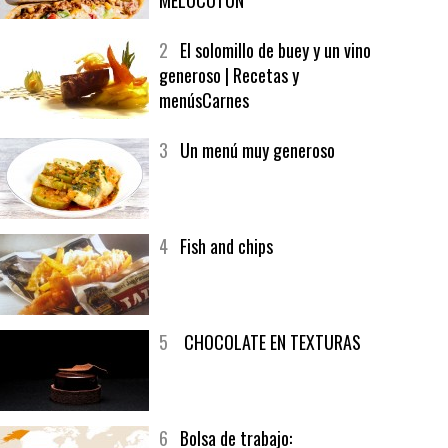
1
CRUNCH WRAP SUPREME CON
SOFRITO DE TOMATE AL CAFÉ Y
MELOCOTÓN
2
El solomillo de buey y un vino
generoso | Recetas y
menúsCarnes
3
Un menú muy generoso
4
Fish and chips
5
CHOCOLATE EN TEXTURAS