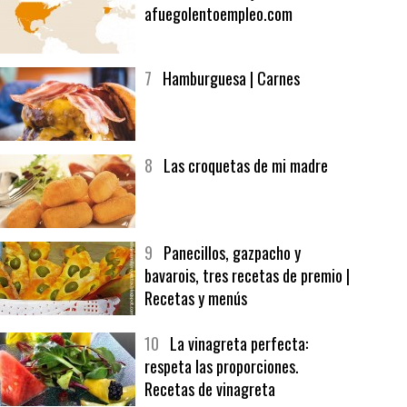
6
Bolsa de trabajo:
afuegolentoempleo.com
7
Hamburguesa | Carnes
8
Las croquetas de mi madre
9
Panecillos, gazpacho y
bavarois, tres recetas de premio |
Recetas y menús