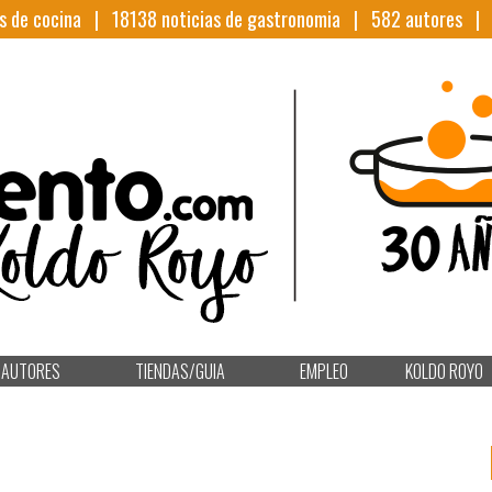
s de cocina |
18138
noticias de gastronomia |
582
autores 
AUTORES
TIENDAS/GUIA
EMPLEO
KOLDO ROYO