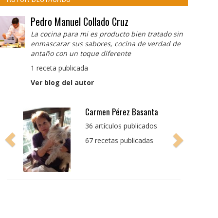
Pedro Manuel Collado Cruz
La cocina para mi es producto bien tratado sin
enmascarar sus sabores, cocina de verdad de
antaño con un toque diferente
1 receta publicada
Ver blog del autor
Pedro Manuel Collado
Cruz
La cocina para mi es
producto bien tratado
sin enmascarar sus
sabores, cocina de
verdad de antaño con
un toque diferente
1 receta publicada