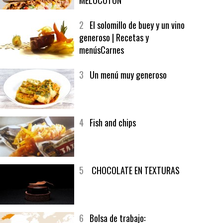
1
CRUNCH WRAP SUPREME CON
SOFRITO DE TOMATE AL CAFÉ Y
MELOCOTÓN
2
El solomillo de buey y un vino
generoso | Recetas y
menúsCarnes
3
Un menú muy generoso
4
Fish and chips
5
CHOCOLATE EN TEXTURAS