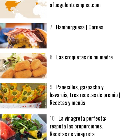
6
Bolsa de trabajo:
afuegolentoempleo.com
7
Hamburguesa | Carnes
8
Las croquetas de mi madre
9
Panecillos, gazpacho y
bavarois, tres recetas de premio |
Recetas y menús