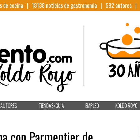
s de cocina |
18138
noticias de gastronomia |
582
autores 
AUTORES
TIENDAS/GUIA
EMPLEO
KOLDO ROYO
cha con Parmentier de