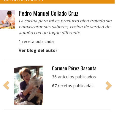
Pedro Manuel Collado Cruz
La cocina para mi es producto bien tratado sin
enmascarar sus sabores, cocina de verdad de
antaño con un toque diferente
1 receta publicada
Ver blog del autor
Pedro Manuel Collado
Cruz
La cocina para mi es
producto bien tratado
sin enmascarar sus
sabores, cocina de
verdad de antaño con
un toque diferente
1 receta publicada