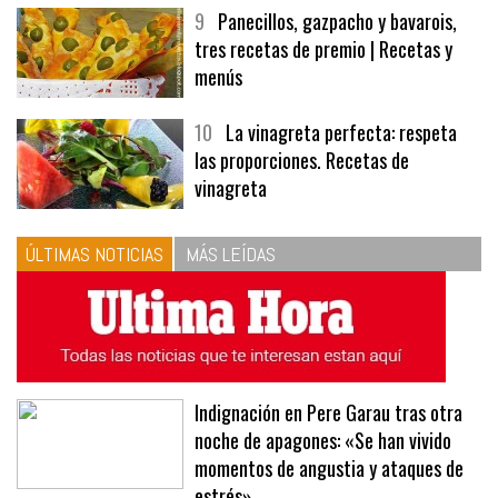
9
Panecillos, gazpacho y bavarois,
tres recetas de premio | Recetas y
menús
10
La vinagreta perfecta: respeta
las proporciones. Recetas de
vinagreta
ÚLTIMAS NOTICIAS
MÁS LEÍDAS
Indignación en Pere Garau tras otra
noche de apagones: «Se han vivido