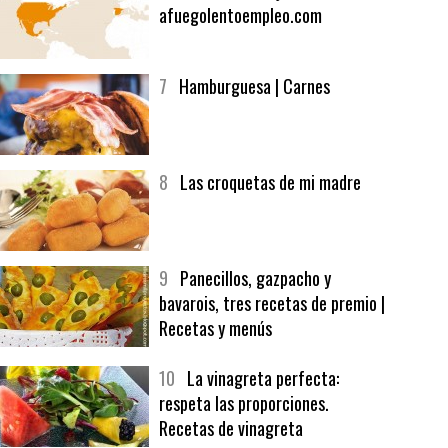
6
Bolsa de trabajo:
afuegolentoempleo.com
7
Hamburguesa | Carnes
8
Las croquetas de mi madre
9
Panecillos, gazpacho y
bavarois, tres recetas de premio |
Recetas y menús