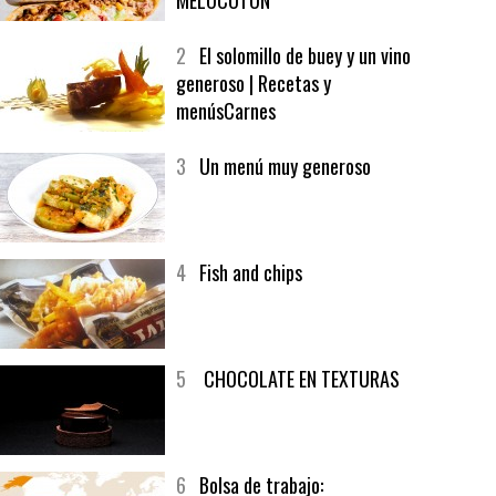
1
CRUNCH WRAP SUPREME CON
SOFRITO DE TOMATE AL CAFÉ Y
MELOCOTÓN
2
El solomillo de buey y un vino
generoso | Recetas y
menúsCarnes
3
Un menú muy generoso
4
Fish and chips
5
CHOCOLATE EN TEXTURAS