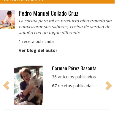
Pedro Manuel Collado Cruz
La cocina para mi es producto bien tratado sin
enmascarar sus sabores, cocina de verdad de
antaño con un toque diferente
1 receta publicada
Ver blog del autor
Pedro Manuel Collado
Cruz
La cocina para mi es
producto bien tratado
sin enmascarar sus
sabores, cocina de
verdad de antaño con
un toque diferente
1 receta publicada