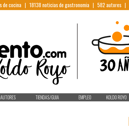
s de cocina |
18138
noticias de gastronomia |
582
autores 
AUTORES
TIENDAS/GUIA
EMPLEO
KOLDO ROYO