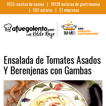
7033
recetas de cocina |
18138
noticias de gastronomia
|
582
autores |
21
empresas
Ensalada de Tomates Asados
Y Berenjenas con Gambas