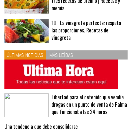
9
Panecillos, gazpacho y bavarois,
tres recetas de premio | Recetas y
menús
10
La vinagreta perfecta: respeta
las proporciones. Recetas de
vinagreta
ÚLTIMAS NOTICIAS
MÁS LEÍDAS
Libertad para el detenido que vendía
drogas en un punto de venta de Palma
que funcionaba las 24 horas