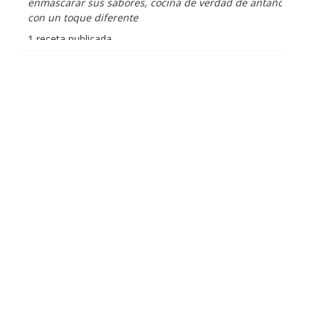
enmascarar sus sabores, cocina de verdad de antaño
con un toque diferente
1 receta publicada