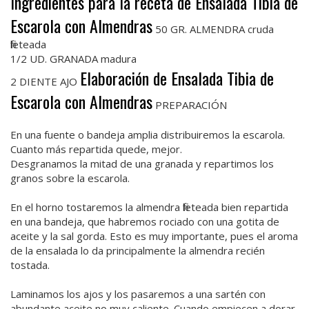
Ingredientes para la receta de Ensalada Tibia de
Escarola con Almendras
50 GR. ALMENDRA cruda
fileteada
1/2 UD. GRANADA madura
Elaboración de Ensalada Tibia de
2 DIENTE AJO
Escarola con Almendras
PREPARACIÓN
En una fuente o bandeja amplia distribuiremos la escarola.
Cuanto más repartida quede, mejor.
Desgranamos la mitad de una granada y repartimos los
granos sobre la escarola.
En el horno tostaremos la almendra fileteada bien repartida
en una bandeja, que habremos rociado con una gotita de
aceite y la sal gorda. Esto es muy importante, pues el aroma
de la ensalada lo da principalmente la almendra recién
tostada.
Laminamos los ajos y los pasaremos a una sartén con
abundante aceite no muy caliente. Cuando empiecen a dorar