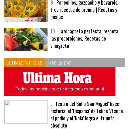
9
Panecillos, gazpacho y bavarois,
tres recetas de premio | Recetas y
menús
10
La vinagreta perfecta: respeta
las proporciones. Recetas de
vinagreta
ÚLTIMAS NOTICIAS
MÁS LEÍDAS
El 'Teatro del Soho San Miguel' hace
historia, el 'Hispania' de Felipe VI sube