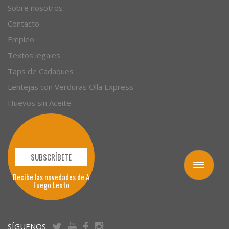
Empresas
Sobre nosotros
Contacto
Empleo
Textos legales
Taps de Cadaques
Lentejas con Verduras Olla Express
Huevos sin Aceite
Toggle
navigation
SUBSCRÍBETE
Recibe las novedades de A
Fuego Lento