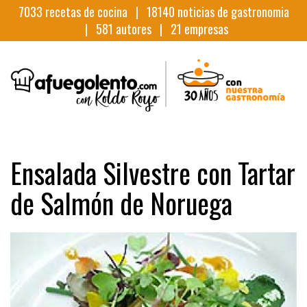
7033
recetas de cocina |
18140
noticias de gastronomia
|
581
autores |
21
empresas
Ensalada Silvestre con Tartar
de Salmón de Noruega