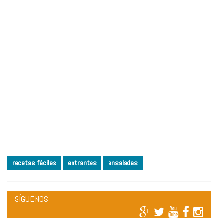
recetas fáciles
entrantes
ensaladas
SÍGUENOS