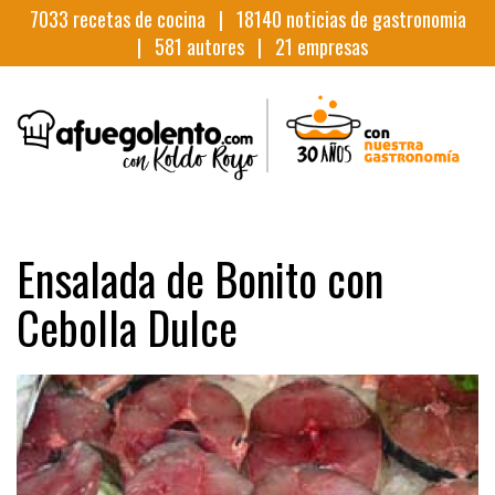
7033
recetas de cocina |
18140
noticias de gastronomia
|
581
autores |
21
empresas
Ensalada de Bonito con
Cebolla Dulce