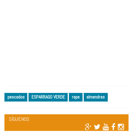
pescados
ESPARRAGO VERDE
rape
almendras
SÍGUENOS