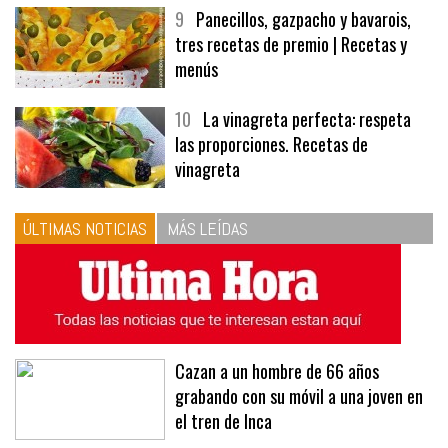
9
Panecillos, gazpacho y bavarois,
tres recetas de premio | Recetas y
menús
10
La vinagreta perfecta: respeta
las proporciones. Recetas de
vinagreta
ÚLTIMAS NOTICIAS
MÁS LEÍDAS
Cazan a un hombre de 66 años
grabando con su móvil a una joven en
el tren de Inca