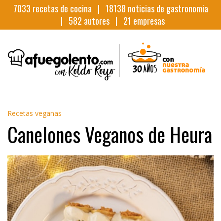
7033
recetas de cocina |
18138
noticias de gastronomia
|
582
autores |
21
empresas
Recetas veganas
Canelones Veganos de Heura