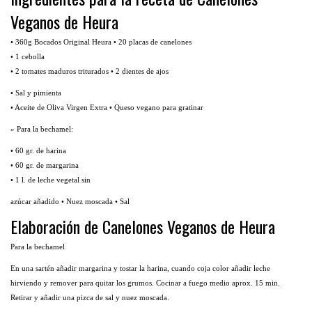
Veganos de Heura
• 360g Bocados Original Heura • 20 placas de canelones
• 1 cebolla
• 2 tomates maduros triturados • 2 dientes de ajos
• Sal y pimienta
• Aceite de Oliva Virgen Extra
• Queso vegano para gratinar
» Para la bechamel:
• 60 gr. de harina
• 60 gr. de margarina
• 1 l. de leche vegetal sin
azúcar añadido • Nuez moscada • Sal
Elaboración de Canelones Veganos de Heura
Para la bechamel
En una sartén añadir margarina y tostar la harina, cuando coja color añadir leche
hirviendo y remover para quitar los grumos. Cocinar a fuego medio aprox. 15 min.
Retirar y añadir una pizca de sal y nuez moscada.