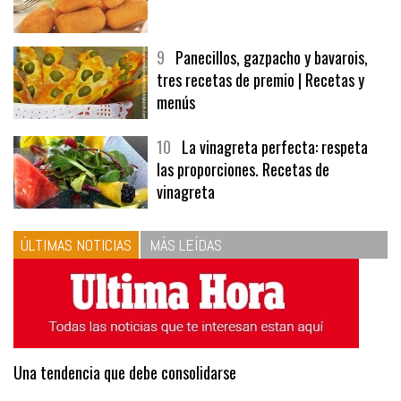
8
Las croquetas de mi madre
9
Panecillos, gazpacho y bavarois,
tres recetas de premio | Recetas y
menús
10
La vinagreta perfecta: respeta
las proporciones. Recetas de
vinagreta
ÚLTIMAS NOTICIAS
MÁS LEÍDAS