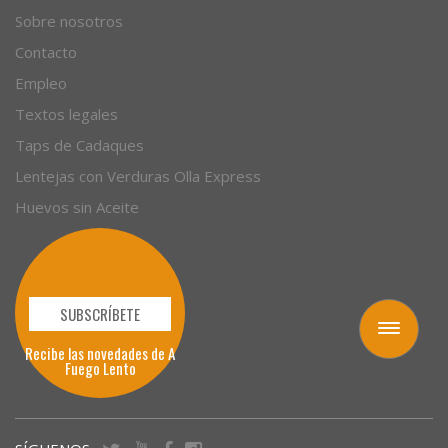
Empresas
Sobre nosotros
Contacto
Empleo
Textos legales
Taps de Cadaques
Lentejas con Verduras Olla Express
Huevos sin Aceite
Toggle
navigation
SUBSCRÍBETE
Recibe las novedades de A
Fuego Lento