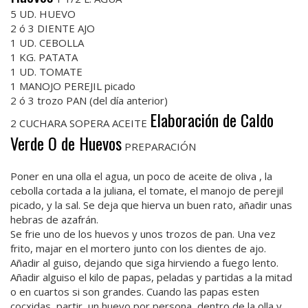
5 UD. HUEVO
2 ó 3 DIENTE AJO
1 UD. CEBOLLA
1 KG. PATATA
1 UD. TOMATE
1 MANOJO PEREJIL picado
2 ó 3 trozo PAN (del día anterior)
Elaboración de Caldo
2 CUCHARA SOPERA ACEITE
Verde O de Huevos
PREPARACIÓN
Poner en una olla el agua, un poco de aceite de oliva , la
cebolla cortada a la juliana, el tomate, el manojo de perejil
picado, y la sal. Se deja que hierva un buen rato, añadir unas
hebras de azafrán.
Se frie uno de los huevos y unos trozos de pan. Una vez
frito, majar en el mortero junto con los dientes de ajo.
Añadir al guiso, dejando que siga hirviendo a fuego lento.
Añadir alguiso el kilo de papas, peladas y partidas a la mitad
o en cuartos si son grandes. Cuando las papas esten
cocxidas, partir, un huevo por persona, dentro de la olla y