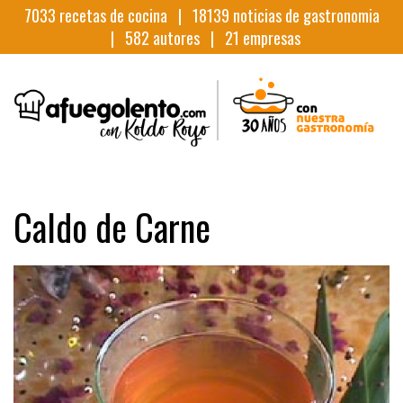
7033
recetas de cocina |
18139
noticias de gastronomia
|
582
autores |
21
empresas
Caldo de Carne