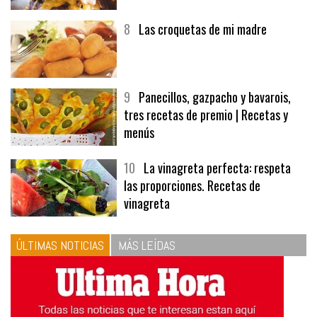
8
Las croquetas de mi madre
9
Panecillos, gazpacho y bavarois,
tres recetas de premio | Recetas y
menús
10
La vinagreta perfecta: respeta
las proporciones. Recetas de
vinagreta
ÚLTIMAS NOTICIAS
MÁS LEÍDAS