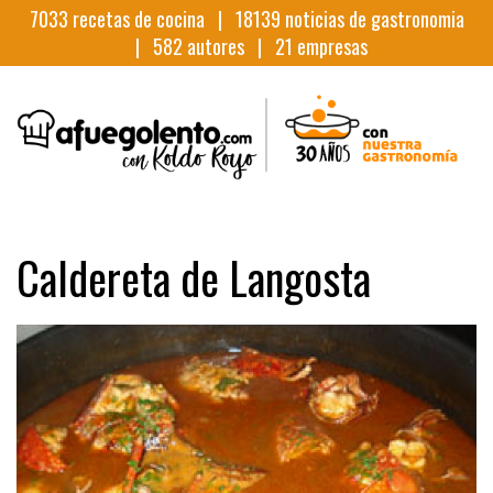
7033
recetas de cocina |
18139
noticias de gastronomia
|
582
autores |
21
empresas
Caldereta de Langosta