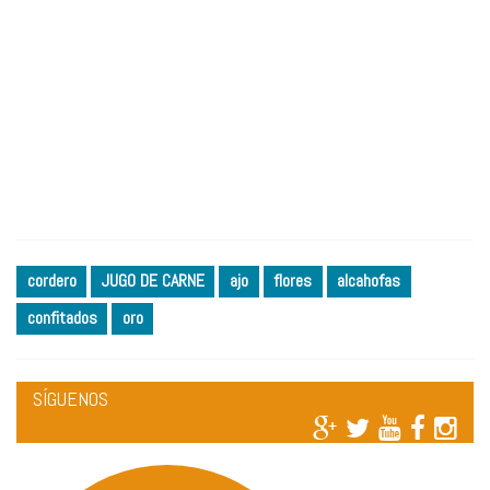
cordero
JUGO DE CARNE
ajo
flores
alcahofas
confitados
oro
SÍGUENOS