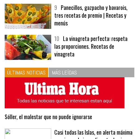
9
Panecillos, gazpacho y bavarois,
tres recetas de premio | Recetas y
menús
10
La vinagreta perfecta: respeta
las proporciones. Recetas de
vinagreta
ÚLTIMAS NOTICIAS
MÁS LEÍDAS
Sóller, el malestar que no puede ignorarse