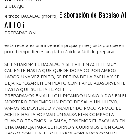
2 UD. AJO
Elaboración de Bacalao Al
4 trozo BACALAO (morro)
All I Oli
PREPARACIÓN
esta receta es una invención propia y me gusta porque en
poco tiempo tienes un plato rápido y fácil de preparar
SE ENHARINA EL BACALAO Y SE FRÍE EN ACEITE MUY
CALIENTE HASTA QUE QUEDE DORADO POR AMBOS
LADOS. UNA VEZ FRITO, SE RETIRA DE LA PAELLA Y SE
DEJA REPOSAR EN UN PLATO CON PAPEL ABASORVENTE
HASTA QUE SUELTA EL ACEITE.
PREPARAMOS EN ALL I OLI PICANDO UN AJO ó DOS EN EL
MORTERO PONEMOS UN POCO DE SAL Y UN HUEVO,
VAMOS REMOVIENDO Y AÑADIENDO POCO A POCO EL
ACEITE HASTA FORMAR UN SALSA BIEN COMPACTA.
CUANDO TENEMOS LA SALSA, PONEMOS EL BACALAO EN
UNA BANDEJA PARA EL HORNO Y CUBRIMOS BIEN CADA
TROZO CON EL ALL I OLI. ESPOLVOREAMOS CON UN